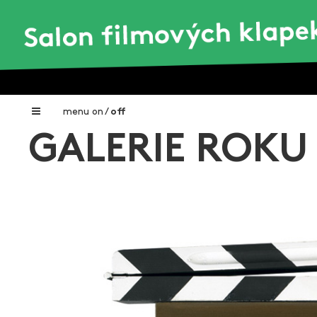
menu
on
/
off
GALERIE ROKU
Home
Nadační fond FILMTALENT ZLÍN
Galerie filmových klapek
Autoři filmových klapek
O projektu
Aktuální výstavy