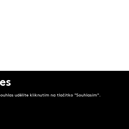
es
uhlas udělíte kliknutím na tlačítko "Souhlasím".