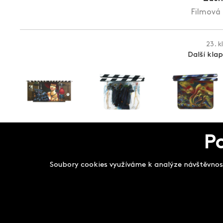
Filmová 
23. k
Další kla
P
Salon filmových kla
Soubory cookies využíváme k analýze návštěvnost