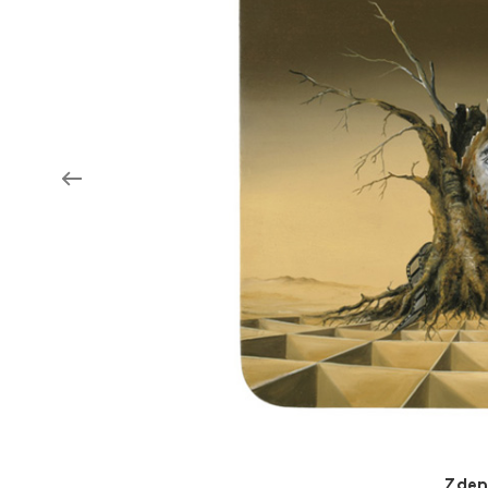
Aukce filmových klapek
Aktuality
Zlín Film Festival
Zden