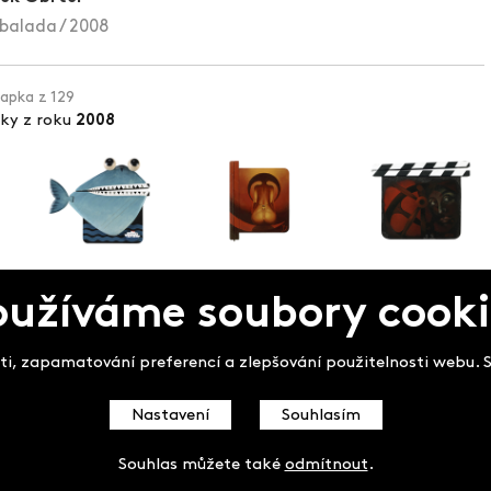
balada / 2008
lapka z 129
pky z roku
2008
oužíváme soubory cooki
pek
i, zapamatování preferencí a zlepšování použitelnosti webu. So
Nastavení
Souhlasím
Souhlas můžete také
odmítnout
.