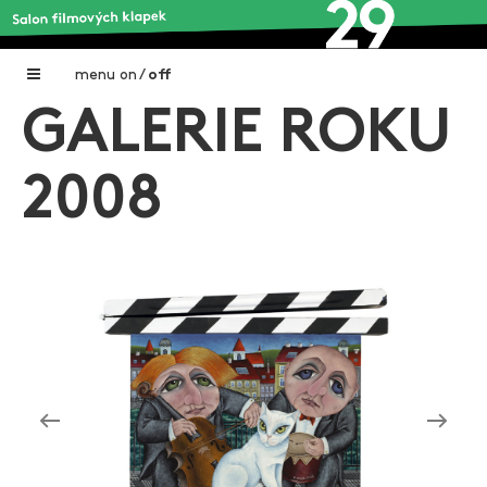
menu
on
/
off
GALERIE ROKU
Home
Nadační fond FILMTALENT ZLÍN
2008
Galerie filmových klapek
Autoři filmových klapek
O projektu
Aktuální výstavy
Aukce filmových klapek
Aktuality