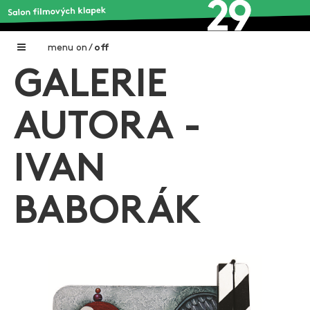
menu
on
/
off
GALERIE
Home
Nadační fond FILMTALENT ZLÍN
AUTORA -
Galerie filmových klapek
IVAN
Autoři filmových klapek
O projektu
BABORÁK
Aktuální výstavy
Aukce filmových klapek
Aktuality