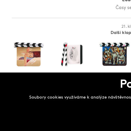
Časy se
21. k
Další kla
P
Salon filmových kla
Soubory cookies využíváme k analýze návštěvnost