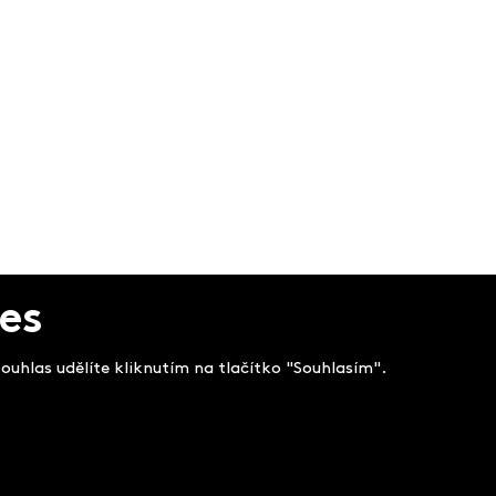
es
uhlas udělíte kliknutím na tlačítko "Souhlasím".