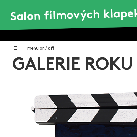
menu
on
/
off
GALERIE ROKU 
Home
Nadační fond FILMTALENT ZLÍN
Galerie filmových klapek
Autoři filmových klapek
O projektu
Aktuální výstavy