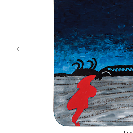
Aukce filmových klapek
Aktuality
Zlín Film Festival
Lud