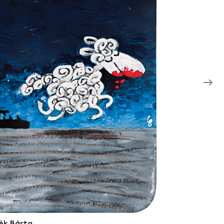
ěk Bárta