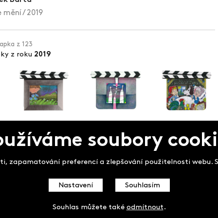
 mění / 2019
lapka z 123
pky z roku
2019
oužíváme soubory cooki
pek
i, zapamatování preferencí a zlepšování použitelnosti webu. So
Nastavení
Souhlasím
Souhlas můžete také
odmítnout
.