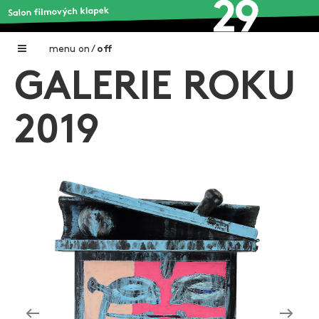
menu
on
/
off
GALERIE ROKU
Home
Nadační fond FILMTALENT ZLÍN
2019
Galerie filmových klapek
Autoři filmových klapek
O projektu
Aktuální výstavy
Aukce filmových klapek
Aktuality