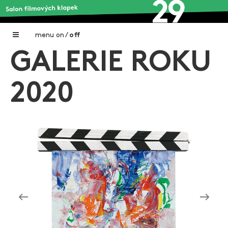
menu
on
/
off
GALERIE ROKU
Home
Nadační fond FILMTALENT ZLÍN
2020
Galerie filmových klapek
Autoři filmových klapek
O projektu
Aktuální výstavy
Aukce filmových klapek
Aktuality