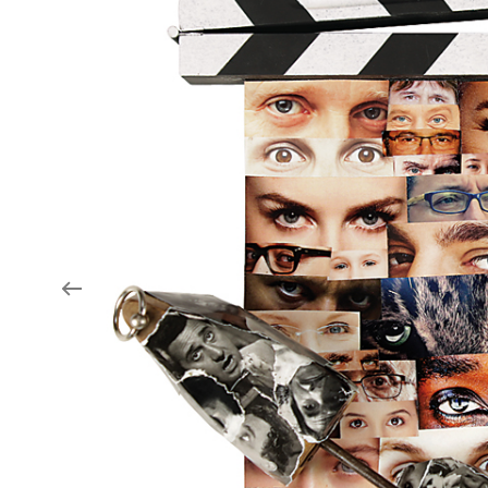
Aukce filmových klapek
Aktuality
Zlín Film Festival