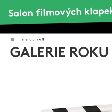
menu
on
/
off
GALERIE ROKU
Home
Nadační fond FILMTALENT ZLÍN
Galerie filmových klapek
Autoři filmových klapek
O projektu
Aktuální výstavy