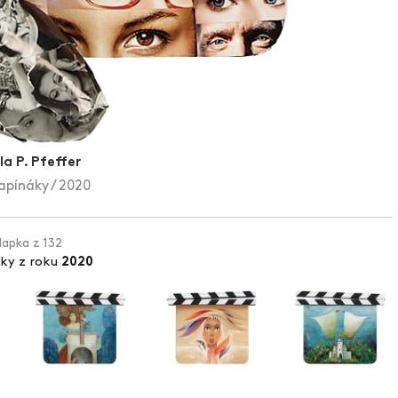
a P. Pfeffer
apínáky / 2020
klapka z 132
pky z roku
2020