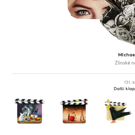
Michael
Zlínské n
131. 
Další kla