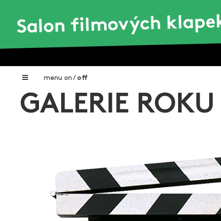
menu
on
/
off
GALERIE ROKU
Home
Nadační fond FILMTALENT ZLÍN
Galerie filmových klapek
Autoři filmových klapek
O projektu
Aktuální výstavy