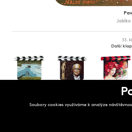
Pav
Jablko 
33. k
Další kla
P
Salon filmových kla
Soubory cookies využíváme k analýze návštěvnost