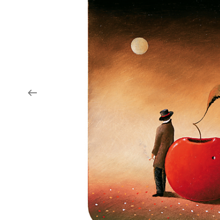
Aukce filmových klapek
Aktuality
Zlín Film Festival