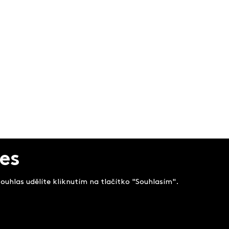
es
uhlas udělíte kliknutím na tlačítko "Souhlasím".