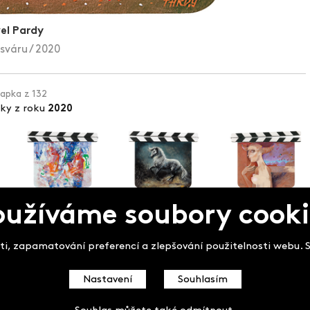
el Pardy
sváru / 2020
lapka z 132
pky z roku
2020
oužíváme soubory cooki
pek
i, zapamatování preferencí a zlepšování použitelnosti webu. So
Nastavení
Souhlasím