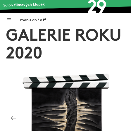
menu
on
/
off
GALERIE ROKU
Home
Nadační fond FILMTALENT ZLÍN
2020
Galerie filmových klapek
Autoři filmových klapek
O projektu
Aktuální výstavy
Aukce filmových klapek
Aktuality