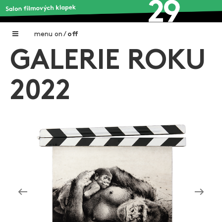
menu
on
/
off
GALERIE ROKU
Home
Nadační fond FILMTALENT ZLÍN
2022
Galerie filmových klapek
Autoři filmových klapek
O projektu
Aktuální výstavy
Aukce filmových klapek
Aktuality