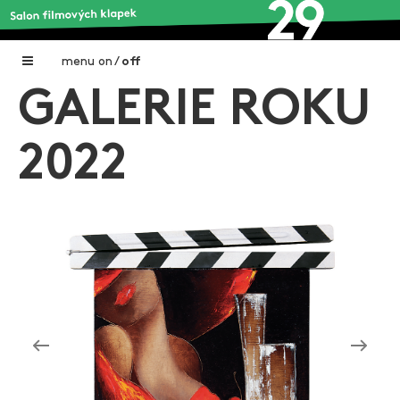
menu
on
/
off
GALERIE ROKU
Home
Nadační fond FILMTALENT ZLÍN
2022
Galerie filmových klapek
Autoři filmových klapek
O projektu
Aktuální výstavy
Aukce filmových klapek
Aktuality