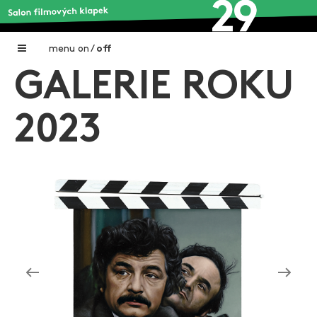
menu
on
/
off
GALERIE ROKU
Home
Nadační fond FILMTALENT ZLÍN
2023
Galerie filmových klapek
Autoři filmových klapek
O projektu
Aktuální výstavy
Aukce filmových klapek
Aktuality