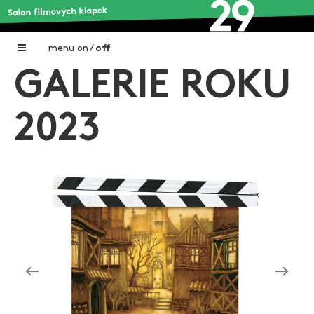
menu
on
/
off
GALERIE ROKU
Home
Nadační fond FILMTALENT ZLÍN
2023
Galerie filmových klapek
Autoři filmových klapek
O projektu
Aktuální výstavy
Aukce filmových klapek
Aktuality