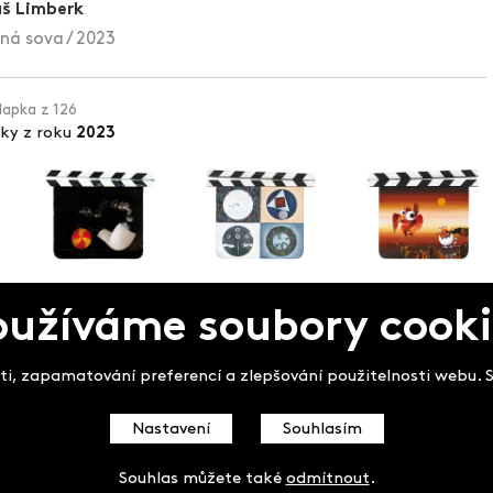
š Limberk
ná sova / 2023
klapka z 126
pky z roku
2023
oužíváme soubory cooki
pek
i, zapamatování preferencí a zlepšování použitelnosti webu. So
Nastavení
Souhlasím
Souhlas můžete také
odmítnout
.