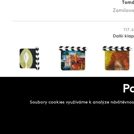
Tomá
Zamilova
117. 
Další kla
P
Salon filmových kla
Soubory cookies využíváme k analýze návštěvnost