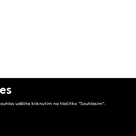
es
uhlas udělíte kliknutím na tlačítko "Souhlasím".