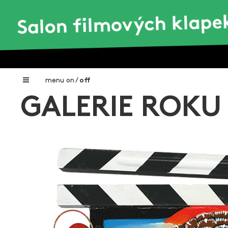
menu
on
/
off
GALERIE ROKU 
Home
Nadační fond FILMTALENT ZLÍN
Galerie filmových klapek
Autoři filmových klapek
O projektu
Aktuální výstavy