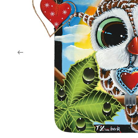
Aukce filmových klapek
Aktuality
Zlín Film Festival