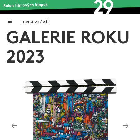
menu
on
/
off
GALERIE ROKU
Home
Nadační fond FILMTALENT ZLÍN
2023
Galerie filmových klapek
Autoři filmových klapek
O projektu
Aktuální výstavy
Aukce filmových klapek
Aktuality