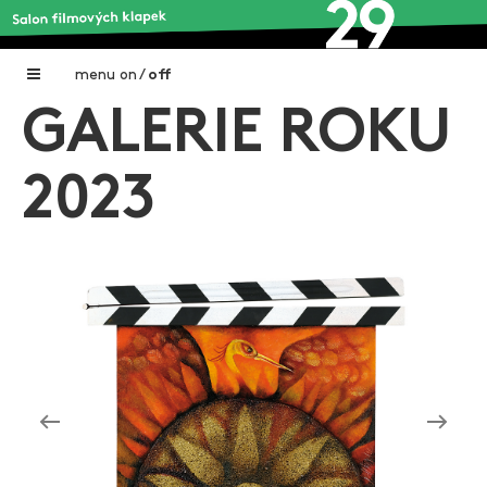
menu
on
/
off
GALERIE ROKU
Home
Nadační fond FILMTALENT ZLÍN
2023
Galerie filmových klapek
Autoři filmových klapek
O projektu
Aktuální výstavy
Aukce filmových klapek
Aktuality