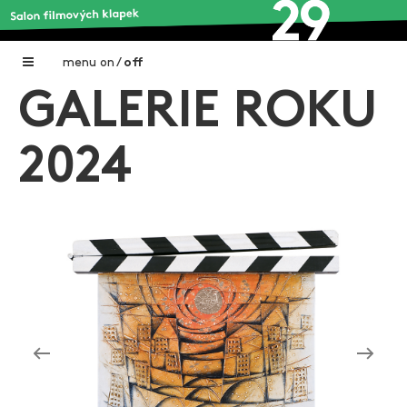
menu
on
/
off
GALERIE ROKU
Home
Nadační fond FILMTALENT ZLÍN
2024
Galerie filmových klapek
Autoři filmových klapek
O projektu
Aktuální výstavy
Aukce filmových klapek
Aktuality