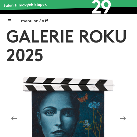
menu
on
/
off
GALERIE ROKU
Home
Nadační fond FILMTALENT ZLÍN
2025
Galerie filmových klapek
Autoři filmových klapek
O projektu
Aktuální výstavy
Aukce filmových klapek
Aktuality