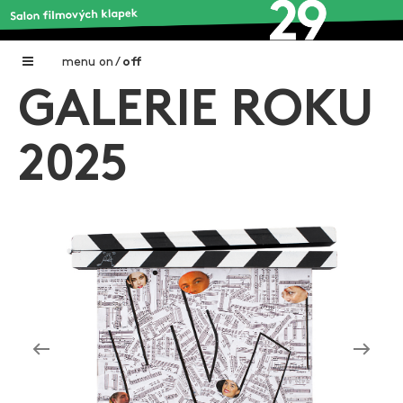
menu
on
/
off
GALERIE ROKU
Home
Nadační fond FILMTALENT ZLÍN
2025
Galerie filmových klapek
Autoři filmových klapek
O projektu
Aktuální výstavy
Aukce filmových klapek
Aktuality