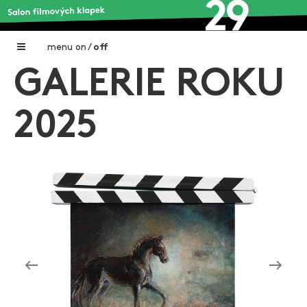
menu
on
/
off
GALERIE ROKU
Home
Nadační fond FILMTALENT ZLÍN
2025
Galerie filmových klapek
Autoři filmových klapek
O projektu
Aktuální výstavy
Aukce filmových klapek
Aktuality