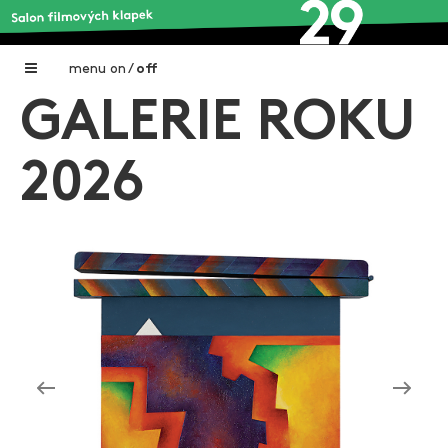
menu
on
/
off
GALERIE ROKU
Home
Nadační fond FILMTALENT ZLÍN
2026
Galerie filmových klapek
Autoři filmových klapek
O projektu
Aktuální výstavy
Aukce filmových klapek
Aktuality