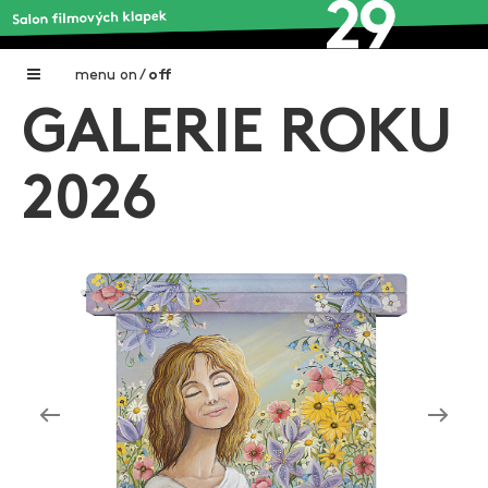
menu
on
/
off
GALERIE ROKU
Home
Nadační fond FILMTALENT ZLÍN
2026
Galerie filmových klapek
Autoři filmových klapek
O projektu
Aktuální výstavy
Aukce filmových klapek
Aktuality