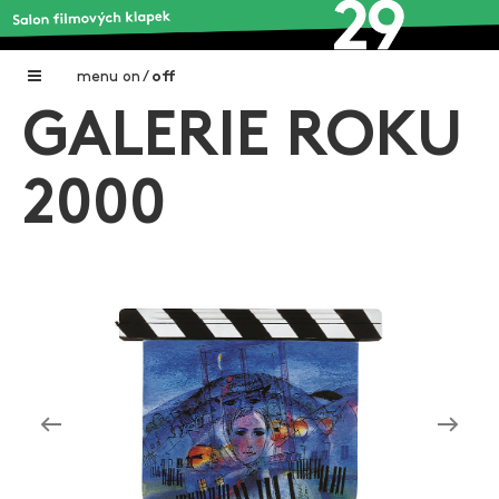
menu
on
/
off
GALERIE ROKU
Home
Nadační fond FILMTALENT ZLÍN
2000
Galerie filmových klapek
Autoři filmových klapek
O projektu
Aktuální výstavy
Aukce filmových klapek
Aktuality