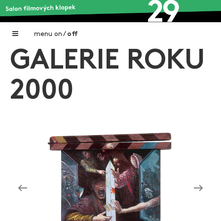
menu
on
/
off
GALERIE ROKU
Home
Nadační fond FILMTALENT ZLÍN
2000
Galerie filmových klapek
Autoři filmových klapek
O projektu
Aktuální výstavy
Aukce filmových klapek
Aktuality