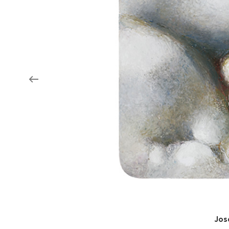
Aukce filmových klapek
Aktuality
Zlín Film Festival
Jos