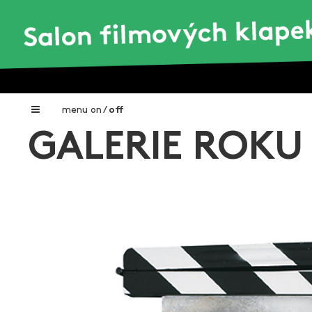
menu
on
/
off
GALERIE ROKU
Home
Nadační fond FILMTALENT ZLÍN
Galerie filmových klapek
Autoři filmových klapek
O projektu
Aktuální výstavy