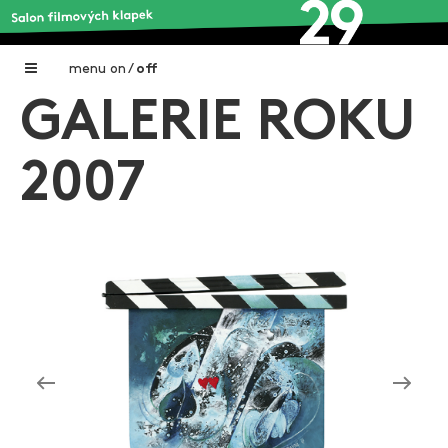
menu
on
/
off
GALERIE ROKU
Home
Nadační fond FILMTALENT ZLÍN
2007
Galerie filmových klapek
Autoři filmových klapek
O projektu
Aktuální výstavy
Aukce filmových klapek
Aktuality