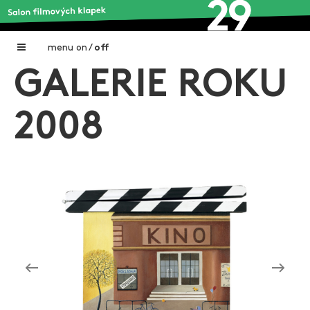
menu
on
/
off
GALERIE ROKU
Home
Nadační fond FILMTALENT ZLÍN
2008
Galerie filmových klapek
Autoři filmových klapek
O projektu
Aktuální výstavy
Aukce filmových klapek
Aktuality