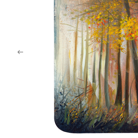
Aukce filmových klapek
Aktuality
Zlín Film Festival