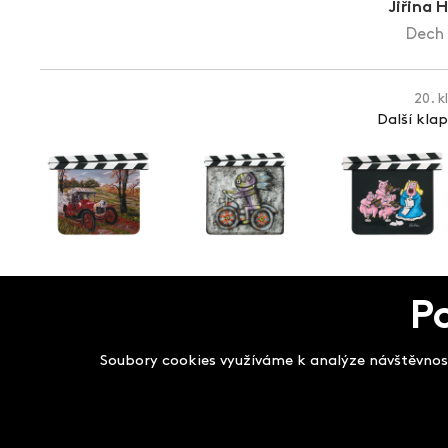
Jiřina 
Dech 
20. k
Další kla
P
Salon filmových kla
Soubory cookies využíváme k analýze návštěvnost