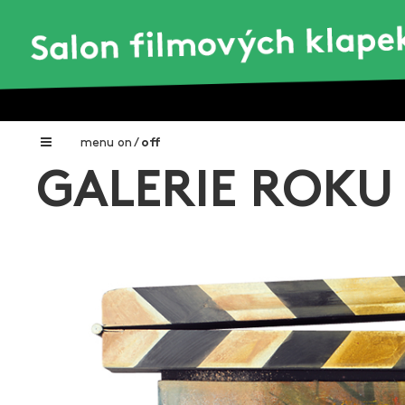
menu
on
/
off
GALERIE ROKU 
Home
Nadační fond FILMTALENT ZLÍN
Galerie filmových klapek
Autoři filmových klapek
O projektu
Aktuální výstavy