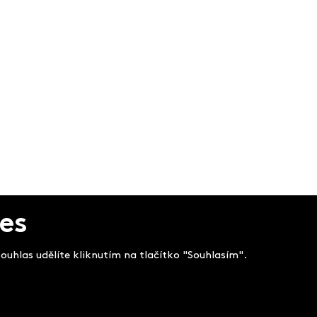
es
uhlas udělíte kliknutím na tlačítko "Souhlasím".