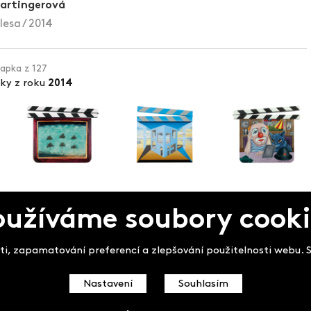
Hartingerová
lesa / 2014
lapka z 127
pky z roku
2014
oužíváme soubory cooki
pek
i, zapamatování preferencí a zlepšování použitelnosti webu. So
Nastavení
Souhlasím