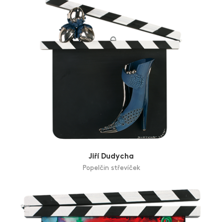
Jiří Dudycha
Popelčin střevíček