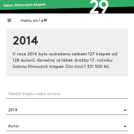
menu
on
/
off
Home
2014
Nadační fond FILMTALENT ZLÍN
V roce 2014 bylo vydraženo celkem 127 klapek od
Galerie filmových klapek
128 autorů. Konečný výtěžek dražby 17. ročníku
Salonu filmových klapek Zlín činil
1 331 500 Kč.
Autoři filmových klapek
O projektu
Aktuální výstavy
Aukce filmových klapek
Aktuality