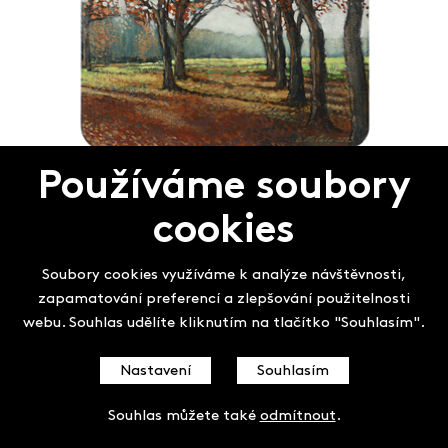
Používáme soubory
Ondřej Halata
Podzim
cookies
Soubory cookies využíváme k analýze návštěvnosti,
zapamatování preferencí a zlepšování použitelnosti
webu. Souhlas udělíte kliknutím na tlačítko "Souhlasím".
Nastavení
Souhlasím
Souhlas můžete také
odmítnout
.