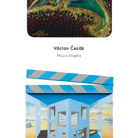
Václav Česák
Múza klapky