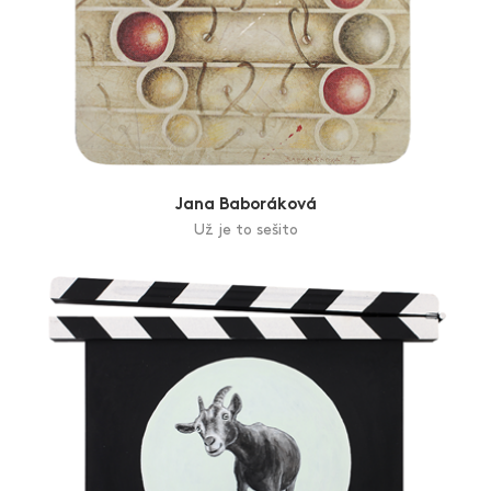
Jana Baboráková
Už je to sešito