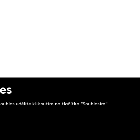
es
uhlas udělíte kliknutím na tlačítko "Souhlasím".