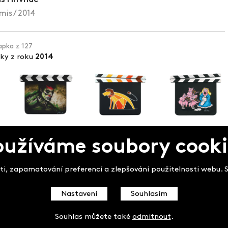
mis / 2014
lapka z 127
pky z roku
2014
oužíváme soubory cooki
pek
i, zapamatování preferencí a zlepšování použitelnosti webu. So
Nastavení
Souhlasím
Souhlas můžete také
odmítnout
.