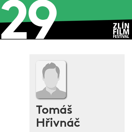
Tomáš
Hřivnáč