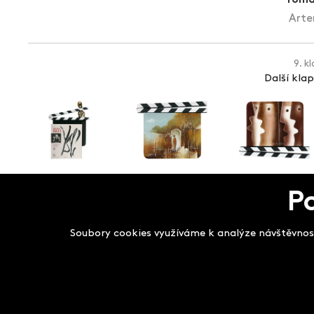
Arte
9. k
Další kla
P
Salon filmových kla
Soubory cookies využíváme k analýze návštěvnost