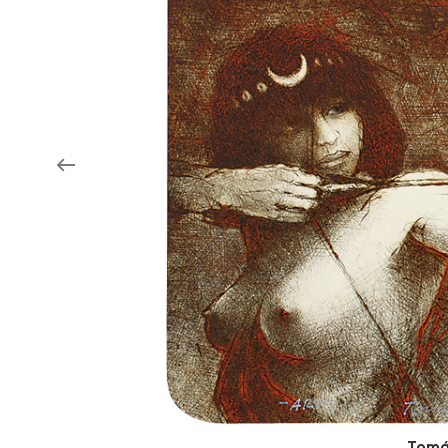
Aukce filmových klapek
Aktuality
Zlín Film Festival
Tomá