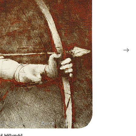
š Hřivnáč