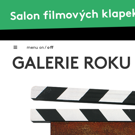
menu
on
/
off
GALERIE ROKU 
Home
Nadační fond FILMTALENT ZLÍN
Galerie filmových klapek
Autoři filmových klapek
O projektu
Aktuální výstavy