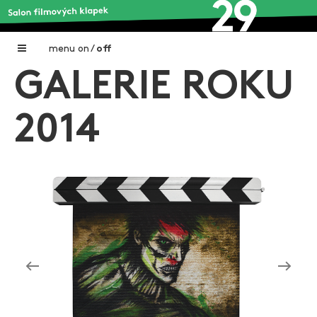
menu
on
/
off
GALERIE ROKU
Home
Nadační fond FILMTALENT ZLÍN
2014
Galerie filmových klapek
Autoři filmových klapek
O projektu
Aktuální výstavy
Aukce filmových klapek
Aktuality