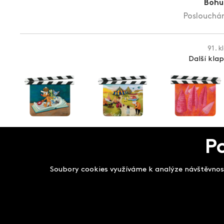
Bohu
Poslouchám
91. k
Další kla
P
Salon filmových kla
Soubory cookies využíváme k analýze návštěvnost