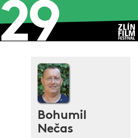
Bohumil
Nečas