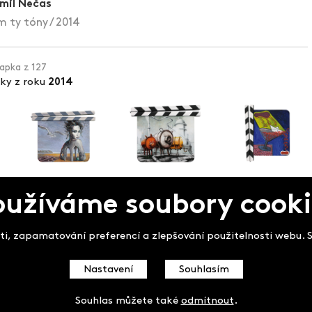
mil Nečas
 ty tóny / 2014
lapka z 127
pky z roku
2014
oužíváme soubory cooki
pek
i, zapamatování preferencí a zlepšování použitelnosti webu. So
Nastavení
Souhlasím
Souhlas můžete také
odmítnout
.