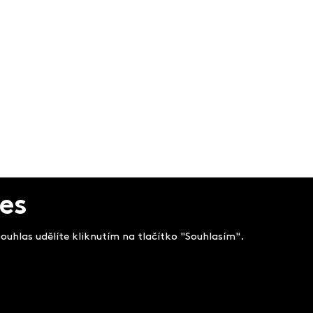
es
uhlas udělíte kliknutím na tlačítko "Souhlasím".