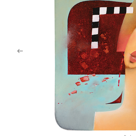
Aukce filmových klapek
Aktuality
Zlín Film Festival