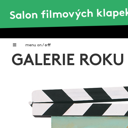
menu
on
/
off
GALERIE ROKU 
Home
Nadační fond FILMTALENT ZLÍN
Galerie filmových klapek
Autoři filmových klapek
O projektu
Aktuální výstavy