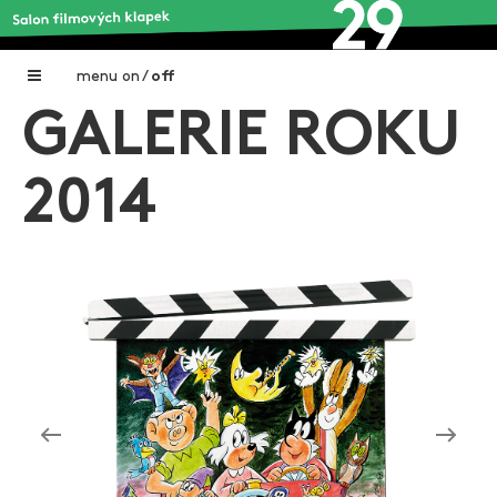
menu
on
/
off
GALERIE ROKU
Home
Nadační fond FILMTALENT ZLÍN
2014
Galerie filmových klapek
Autoři filmových klapek
O projektu
Aktuální výstavy
Aukce filmových klapek
Aktuality