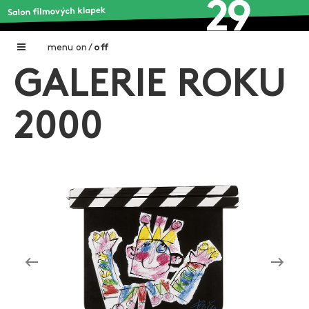
menu
on
/
off
GALERIE ROKU
Home
Nadační fond FILMTALENT ZLÍN
2000
Galerie filmových klapek
Autoři filmových klapek
O projektu
Aktuální výstavy
Aukce filmových klapek
Aktuality